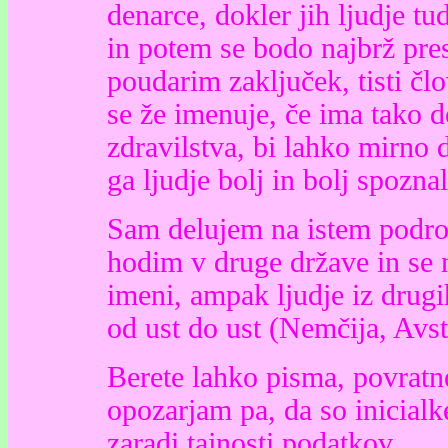
denarce, dokler jih ljudje t
in potem se bodo najbrž pres
poudarim zaključek, tisti člo
se že imenuje, če ima tako d
zdravilstva, bi lahko mirno
ga ljudje bolj in bolj spozna
Sam delujem na istem področ
hodim v druge države in se 
imeni, ampak ljudje iz drugi
od ust do ust (Nemčija, Avst
Berete lahko pisma, povratne
opozarjam pa, da so inicialk
zaradi tajnosti podatkov.