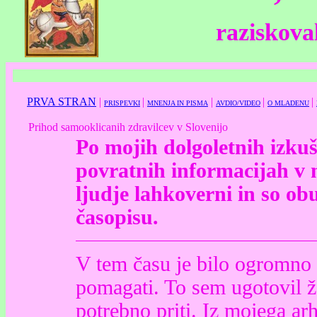
raziskoval
PRVA STRAN
|
|
|
|
|
PRISPEVKI
MNENJA IN PISMA
AVDIO/VIDEO
O MLADENU
Prihod samooklicanih zdravilcev v Slovenijo
Po mojih dolgoletnih izkuš
povratnih informacijah v 
ljudje lahkoverni in so obu
časopisu.
V tem času je bilo ogromno t
pomagati. To sem ugotovil že
potrebno priti. Iz mojega ar