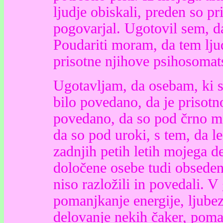
ljudje obiskali, preden so p
pogovarjal. Ugotovil sem, d
Poudariti moram, da tem lju
prisotne njihove psihosomat
Ugotavljam, da osebam, ki s
bilo povedano, da je prisotno
povedano, da so pod črno ma
da so pod uroki, s tem, da le
zadnjih petih letih mojega d
določene osebe tudi obseden
niso razložili in povedali. V
pomanjkanje energije, ljube
delovanje nekih čaker, poman