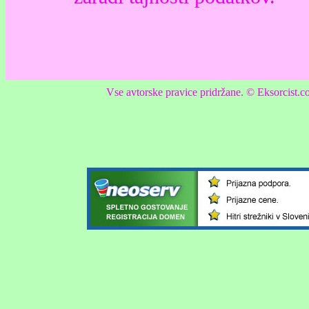
Vse avtorske pravice pridržane. © Eksorcist.com