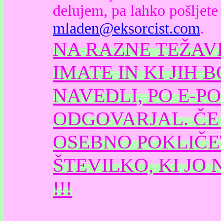
delujem, pa lahko pošljete
mladen@eksorcist.com
.
NA RAZNE TEŽAVE
IMATE IN KI JIH 
NAVEDLI, PO E-P
ODGOVARJAL. ČE
OSEBNO POKLIČE
ŠTEVILKO, KI JO
!!!