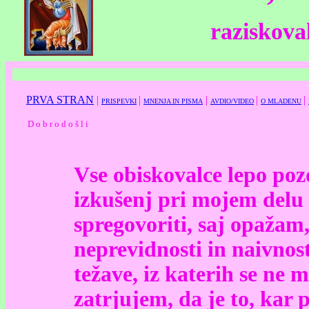
raziskoval
PRVA STRAN
|
|
|
|
|
PRISPEVKI
MNENJA IN PISMA
AVDIO/VIDEO
O MLADENU
D o b r o d o š l i
Vse obiskovalce lepo poz
izkušenj pri mojem delu s
spregovoriti, saj opažam,
neprevidnosti in naivnos
težave, iz katerih se ne 
zatrjujem, da je to, kar 