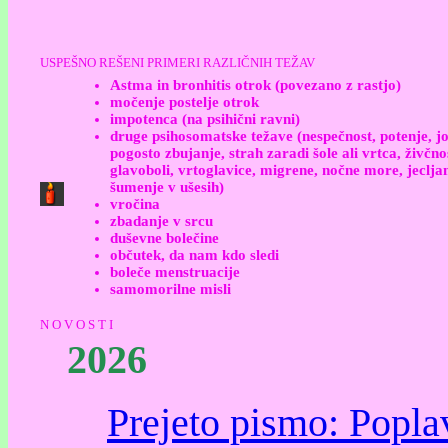
USPEŠNO REŠENI PRIMERI RAZLIČNIH TEŽAV
Astma in bronhitis otrok (povezano z rastjo)
močenje postelje otrok
impotenca (na psihični ravni)
druge psihosomatske težave (nespečnost, potenje, j
pogosto zbujanje, strah zaradi šole ali vrtca, živčno
glavoboli, vrtoglavice, migrene, nočne more, jecljan
šumenje v ušesih)
vročina
zbadanje v srcu
duševne bolečine
občutek, da nam kdo sledi
boleče menstruacije
samomorilne misli
N O V O S T I
2026
Prejeto pismo: Popla