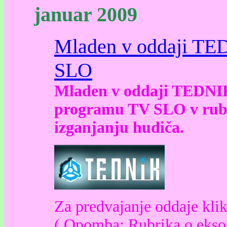
januar 2009
Mladen v oddaji TE
SLO
Mladen v oddaji TEDNIK
programu TV SLO v rubri
izganjanju hudiča.
Za predvajanje oddaje klikn
(
Opomba:
Rubrika o eksor