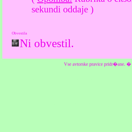
sekundi oddaje )
Obvestila
Ni obvestil.
Vse avtorske pravice pridr�ane. � Ek
osvobajalec,izganjalec,nepr
prisluhi,upanje,ljubezen,en
zdravniku,zdravstveno,infor
resevanje,problemi,težave,te
pismo,biblija,novosti,bozj